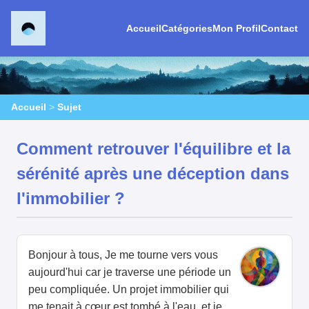
Accueil
Catégories
Mon Profil
Contact
Accueil
>
Sujet
Comment retrouver l'équilibre et la
sérénité après une déception dans
l'immobilier ?
Bonjour à tous, Je me tourne vers vous
aujourd'hui car je traverse une période un
peu compliquée. Un projet immobilier qui
me tenait à cœur est tombé à l'eau, et je